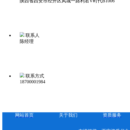
陕西省西安市经开区凤城一路利君V时代B1006
联系人
陈经理
联系方式
18700001984
网站首页
关于我们
资质服务